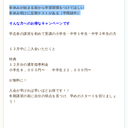
冬休みが始まる前から学習習慣をつけてほしい
冬休み明けに定期テストがある（平岡緑中）
そんな方へのお得なキャンペーンです
学志舎の講習を初めて受講の小学生・中学１年生・中学２年生の方
１２月中にご入会いただくと
特典
１２月分の通常指導料金
小学生８，０００円〜 中学生２２，０００円〜
が無料に！
入会が早ければ早いほどお得です！！
冬期講習の前に自分の弱点を見つけ、早めのスタートを切りましょ
う！