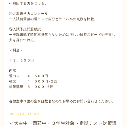
へ対応する力をつける。
④北海道学力コンクール
ー入試前最後の道コンで自分とライバルの点数を比較。
⑤入試予想問題模試
ー実践形式で時間本番焦らないために正しい解答スピードや見直し
力を身につける。
＜料金＞
４２，５００円
内訳
道コン ４，５００円
模試 ４，０００円×２回
対策講座 ５，０００×６回
各教室中３生の空きは数名なのでお早めにお問い合わせください。
2025-11-18 12:19:00
＜大曲中・西部中・３年生対象＞定期テスト対策講