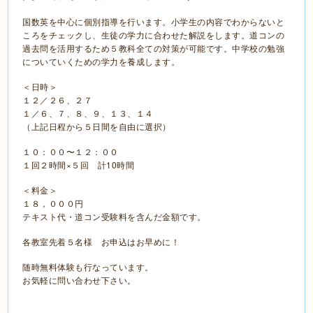
国数英を中心に個別指導を行います。小学生の内容でわからないと
ころをチェックし、生徒の学力に合わせた解説をします。道コンの
過去問を活用するため５教科全ての対策が可能です。中学校の勉強
についていくための学力を養成します。
＜日時＞
１２／２６、２７
１／６、７、８、９、１３、１４
（上記日程から５日間を自由に選択）
１０：００〜１２：００
１回２時間×５回 計10時間
＜料金＞
１８，０００円
テキスト代・道コン受験料を含んだ金額です。
各教室先着５名様 お申込はお早めに！
随時無料体験も行なっています。
お気軽に問い合わせ下さい。