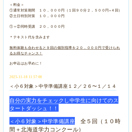
＜料金＞
①通常対策期間 １０，０００円（１回９０分２，５００円×４回）
②土日特別対策 １０，０００円
①＋②同時受講 ２０，０００円
＊テキスト代を含みます
無料体験も合わせると９回の個別指導を２０，０００円で受けられ
るお得なチャンス！
お申込はお早めに！
2025-11-18 11:57:00
＜小６対象＞中学準備講座１２／２６〜１／１４
自分の実力をチェックし中学生に向けてのス
タートダッシュ！！
＜小６対象＞中学準備講座
全５回（１０時
間＋北海道学力コンクール）