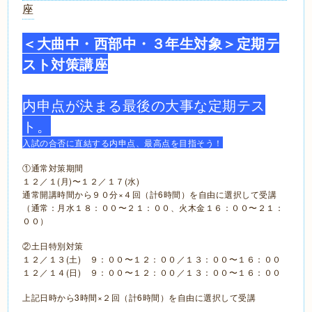
座
＜大曲中・西部中・３年生対象＞定期テ
スト対策講座
内申点が決まる最後の大事な定期テス
ト。
入試の合否に直結する内申点、最高点を目指そう！
①通常対策期間
１２／１(月)〜１２／１７(水)
通常開講時間から９０分×４回（計6時間）を自由に選択して受講
（通常：月水１８：００〜２１：００、火木金１６：００〜２１：
００）
②土日特別対策
１２／１３(土) ９：００〜１２：００／１３：００〜１６：００
１２／１４(日) ９：００〜１２：００／１３：００〜１６：００
上記日時から3時間×２回（計6時間）を自由に選択して受講