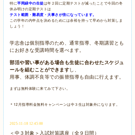
特に
平岡緑中の生徒
は年２回に定期テストが減ったことで今回の冬
休み明けの定期テストは
テスト範囲・難易度・大事さが倍になっています。
この学年の内申点を決めるためには余裕を持って早めから対策しま
しょう！
学志舎は個別指導のため、通常指導、冬期講習とも
にお好きな受講時間を選べます。
部活や習い事がある場合も生徒に合わせたスケジュ
ールを組むことができます
し、
用事、体調不良等での振替指導も自由に行えます。
まずは無料体験に来てみて下さい。
＊12月指導料金無料キャンペーンは中３生は対象外になります。
2025-11-18 12:45:00
＜中３対象＞入試対策講座（全９日間）