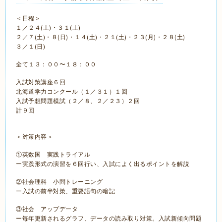
＜日程＞
１／２４(土)・３１(土)
２／７(土)・８(日)・１４(土)・２１(土)・２３(月)・２８(土)
３／１(日)
全て１３：００〜１８：００
入試対策講座６回
北海道学力コンクール（１／３１）１回
入試予想問題模試（２／８、２／２３）２回
計９回
＜対策内容＞
①英数国 実践トライアル
ー実践形式の演習を６回行い、入試によく出るポイントを解説
②社会理科 小問トレーニング
ー入試の前半対策、重要語句の暗記
③社会 アップデータ
ー毎年更新されるグラフ、データの読み取り対策。入試新傾向問題